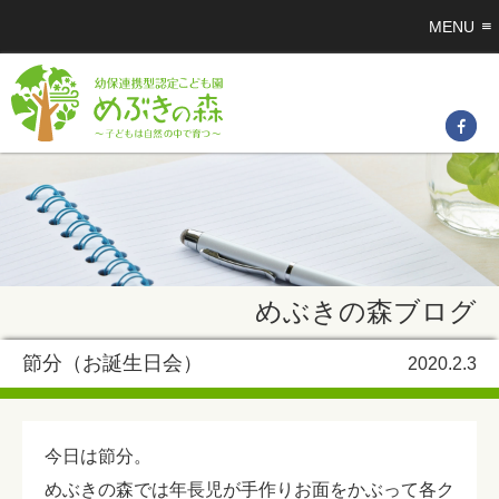
MENU
めぶきの森ブログ
節分（お誕生日会）
2020.2.3
今日は節分。
めぶきの森では年長児が手作りお面をかぶって各ク