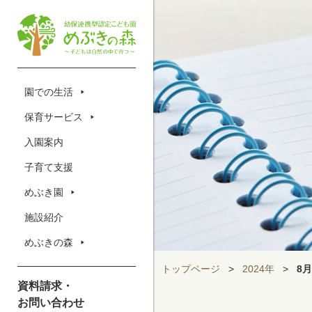
園での生活
保育サービス
入園案内
子育て支援
めぶき園
施設紹介
めぶきの森
トップページ
>
2024年
>
8月
資料請求・
お問い合わせ