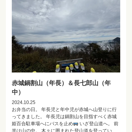
赤城鍋割山（年長）＆長七郎山（年
中）
2024.10.25
お弁当の日。 年長児と年中児が赤城へ山登りに行
ってきました。 年長児は鍋割山を目指すべく赤城
姫百合駐車場へにバスを止め
いざ登山道へ。 前
半は山の中。 木々に囲まれた登山道を登ってい