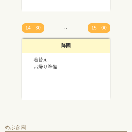
14：30
～
15：00
降園
着替え
お帰り準備
めぶき園