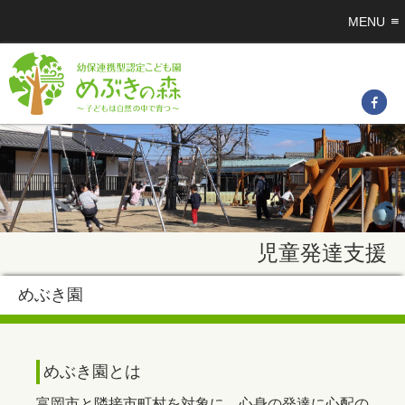
MENU
児童発達支援
めぶき園
めぶき園とは
富岡市と隣接市町村を対象に、心身の発達に心配の