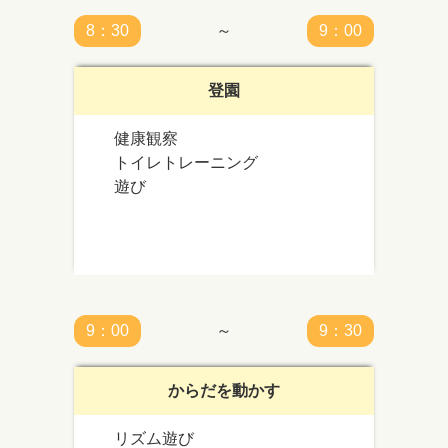
8：30
～
9：00
登園
健康観察
トイレトレーニング
遊び
9：00
～
9：30
からだを動かす
リズム遊び