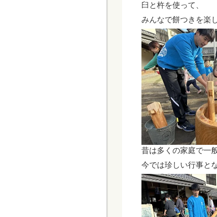
臼と杵を使って、
みんなで餅つきを楽
昔は多くの家庭で一
今では珍しい行事と