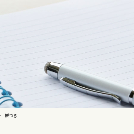
>
餅つき