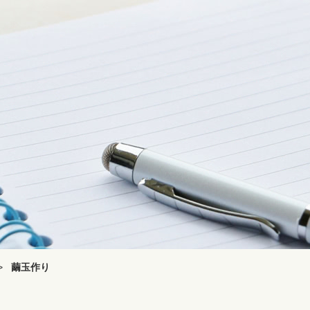
>
繭玉作り