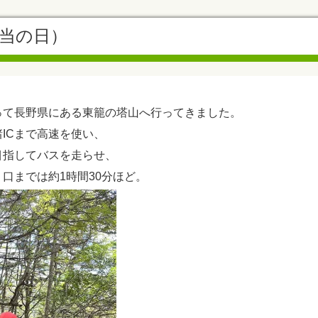
当の日）
って長野県にある東籠の塔山へ行ってきました。
諸ICまで高速を使い、
目指してバスを走らせ、
口までは約1時間30分ほど。