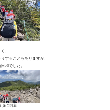
すく、
たりすることもありますが、
山日和でした。
山頂に到着！