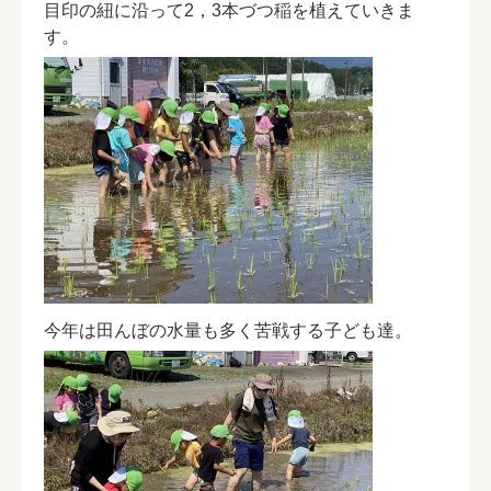
目印の紐に沿って2，3本づつ稲を植えていきま
す。
今年は田んぼの水量も多く苦戦する子ども達。