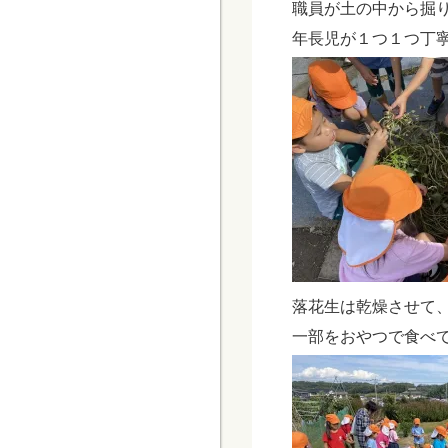
職員が土の中から掘
年長児が１つ１つ丁
落花生は乾燥させて
一部をおやつで食べ