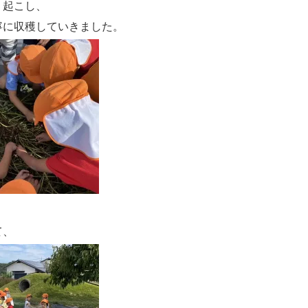
り起こし、
寧に収穫していきました。
、
て、