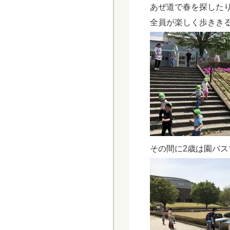
あぜ道で春を探した
全員が楽しく歩きき
その間に2歳は園バ