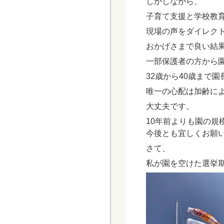
しかしながら、
子育て支援と学校教
現場の声をダイレク
おかげさまで良い結
一部保護者の方から
32歳から40歳まで
唯一の心配は加齢に
大丈夫です。
10年前よりも園の規
今後とも宜しくお願
さて、
私が園を空けた選挙