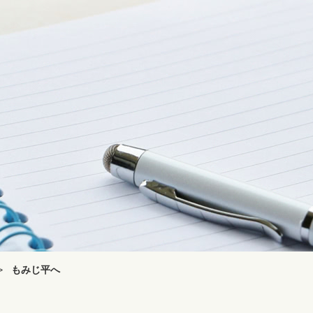
>
もみじ平へ