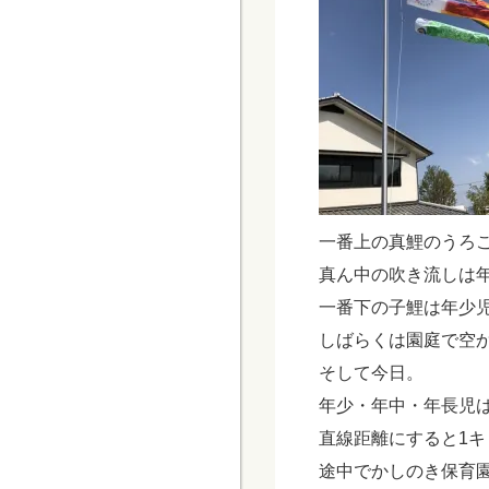
一番上の真鯉のうろ
真ん中の吹き流しは
一番下の子鯉は年少
しばらくは園庭で空
そして今日。
年少・年中・年長児
直線距離にすると1
途中でかしのき保育