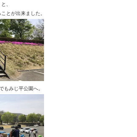
りと、
ることが出来ました。
スでもみじ平公園へ。