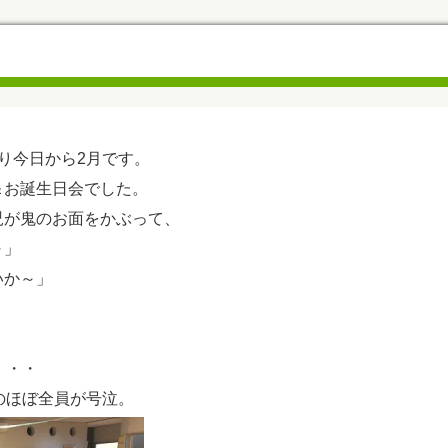
り今日から2月です。
＆お誕生日会でした。
児が鬼のお面をかぶって、
～」
いか～」
。
・・・
のほぼ全員が号泣。