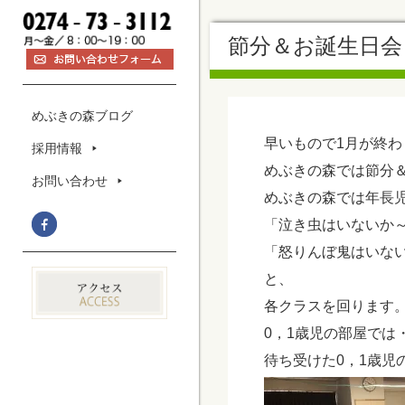
節分＆お誕生日会
めぶきの森ブログ
早いもので1月が終わ
採用情報
めぶきの森では節分
お問い合わせ
めぶきの森では年長
「泣き虫はいないか
「怒りんぼ鬼はいな
と、
各クラスを回ります
0，1歳児の部屋では
待ち受けた0，1歳児