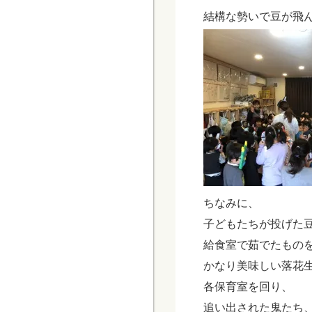
結構な勢いで豆が飛
ちなみに、
子どもたちが投げた
給食室で茹でたもの
かなり美味しい落花
各保育室を回り、
追い出された鬼たち