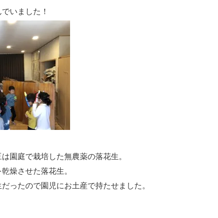
んでいました！
豆は園庭で栽培した無農薬の落花生。
を乾燥させた落花生。
生だったので園児にお土産で持たせました。
、